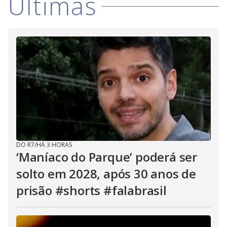
i
Últimas
d
e
o
DO R7
/
HÁ 3 HORAS
‘Maníaco do Parque’ poderá ser
solto em 2028, após 30 anos de
prisão #shorts #falabrasil