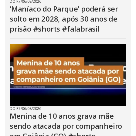
DO R7
/
06/08/2026
‘Maníaco do Parque’ poderá ser
solto em 2028, após 30 anos de
prisão #shorts #falabrasil
DO R7
/
06/08/2026
Menina de 10 anos grava mãe
sendo atacada por companheiro
em Goiânia (GO) #shorts