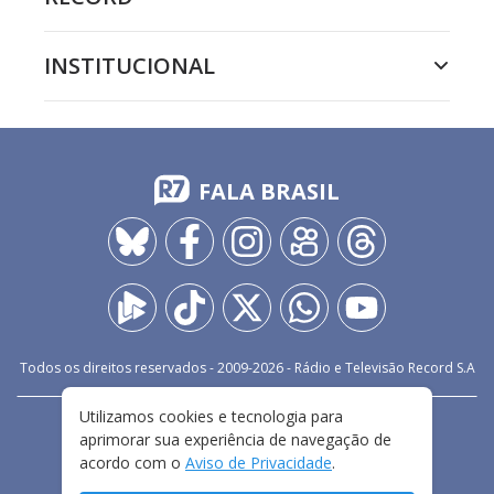
INSTITUCIONAL
FALA BRASIL
Todos os direitos reservados - 2009-
2026
- Rádio e Televisão Record S.A
Utilizamos cookies e tecnologia para
CARREIRA
FALE CONOSCO
PRIVACIDADE
aprimorar sua experiência de navegação de
TERMOS E CONDIÇÕES DE USO
acordo com o
Aviso de Privacidade
.