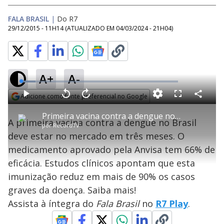
FALA BRASIL
|
Do R7
29/12/2015 - 11H14
(ATUALIZADO EM
04/03/2024 - 21H04
)
A+
A-
L
o
a
Adicione como fonte preferencial no Google
d
C
P
V
A
P
F
e
o
l
o
v
u
Opens in new window
d
m
a
l
a
l
:
Primeira vacina contra a dengue no Brasil deve estar no mercado em três meses
p
y
t
n
l
9
A primeira vacina contra a dengue no Brasil
a
a
ç
s
.
por
RecordTV
r
r
a
c
1
t
1
r
l
r
5
deve estar no mercado em três meses. O
i
0
1
e
%
l
s
0
e
h
medicamento aprovado pela Anvisa tem 66% de
e
s
n
a
g
e
r
u
g
eficácia. Estudos clínicos apontam que esta
n
u
a
d
n
o
d
imunização reduz em mais de 90% os casos
s
o
s
graves da doença. Saiba mais!
y
Assista à íntegra do
Fala Brasil
no
R7 Play
.
M
u