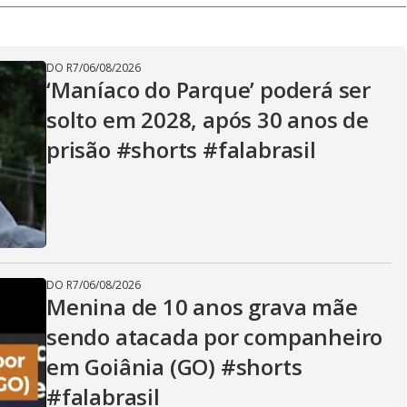
y
V
DO R7
/
06/08/2026
‘Maníaco do Parque’ poderá ser
solto em 2028, após 30 anos de
i
prisão #shorts #falabrasil
d
e
DO R7
/
06/08/2026
Menina de 10 anos grava mãe
sendo atacada por companheiro
o
em Goiânia (GO) #shorts
#falabrasil