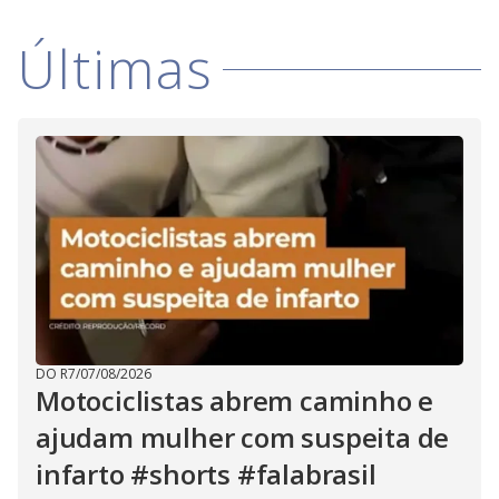
V
d
o
Últimas
i
d
e
o
DO R7
/
07/08/2026
Motociclistas abrem caminho e
ajudam mulher com suspeita de
infarto #shorts #falabrasil