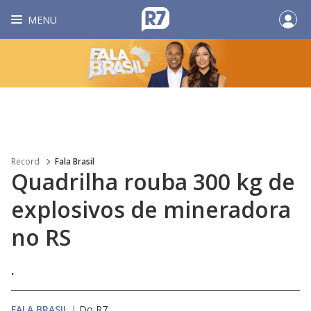
MENU
Record
Fala Brasil
Quadrilha rouba 300 kg de
explosivos de mineradora
no RS
.
FALA BRASIL
|
Do R7