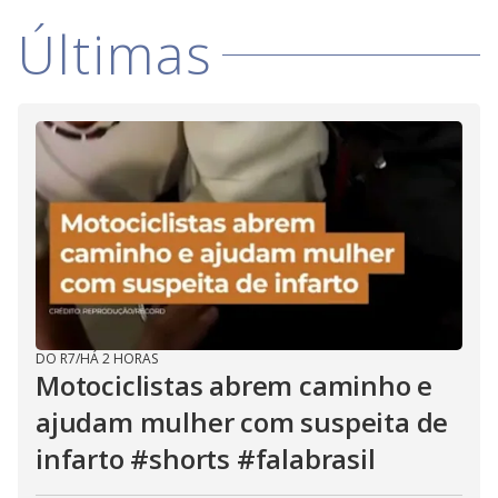
i
Últimas
d
e
o
DO R7
/
HÁ 2 HORAS
Motociclistas abrem caminho e
ajudam mulher com suspeita de
infarto #shorts #falabrasil