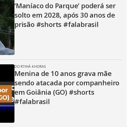
V
‘Maníaco do Parque’ poderá ser
solto em 2028, após 30 anos de
i
prisão #shorts #falabrasil
d
e
DO R7
/
HÁ 4 HORAS
Menina de 10 anos grava mãe
sendo atacada por companheiro
o
em Goiânia (GO) #shorts
#falabrasil