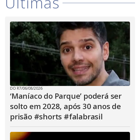
i
Últimas
d
e
o
DO R7
/
06/08/2026
‘Maníaco do Parque’ poderá ser
solto em 2028, após 30 anos de
prisão #shorts #falabrasil