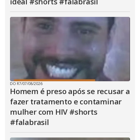
ideal #shorts #falabrasil
u
t
t
o
n
.
DO R7
/
07/08/2026
Homem é preso após se recusar a
fazer tratamento e contaminar
mulher com HIV #shorts
#falabrasil