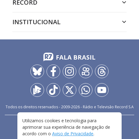
RECORD
INSTITUCIONAL
FALA BRASIL
Todos os direitos reservados - 2009-
2026
- Rádio e Televisão Record S.A
Utilizamos cookies e tecnologia para
CARREIRA
FALE CONOSCO
PRIVACIDADE
aprimorar sua experiência de navegação de
TERMOS E CONDIÇÕES DE USO
acordo com o
Aviso de Privacidade
.