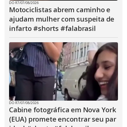
h
DO R7
/
07/08/2026
e
Motociclistas abrem caminho e
E
s
ajudam mulher com suspeita de
c
a
p
infarto #shorts #falabrasil
e
k
e
y
o
r
a
c
t
i
v
a
t
i
n
g
t
h
e
DO R7
/
07/08/2026
c
Cabine fotográfica em Nova York
l
o
s
(EUA) promete encontrar seu par
e
b