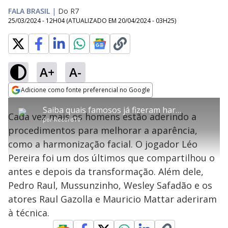
FALA BRASIL
|
Do R7
25/03/2024 - 12H04
(ATUALIZADO EM
20/04/2024 - 03H25
)
A+
A-
error_outline
Adicione como fonte preferencial no Google
OK
T
T
Opens in new window
Saiba quais famosos já fizeram harmonização facial
h
O vídeo não está disponível ou não é
Oops! Algo deu errado
h
C
Cada vez mais os homens estão aderindo a
i
por
RecordTV
i
suportado pelo seu browser
s
l
Por favor, recarregue a página.
procedimentos para melhorar a aparência,
i
s
Código do Erro:
MEDIA_ERR_SRC_NOT_SUPPORTED
o
s
i
como a harmonização facial. O jogador Léo
a
s
Recarregar
s
m
Pereira foi um dos últimos que compartilhou o
e
o
a
d
M
m
antes e depois da transformação. Além dele,
a
o
o
l
Pedro Raul, Mussunzinho, Wesley Safadão e os
w
d
d
i
atores Raul Gazolla e Mauricio Mattar aderiram
a
a
n
l
d
l
à técnica.
o
w
D
w