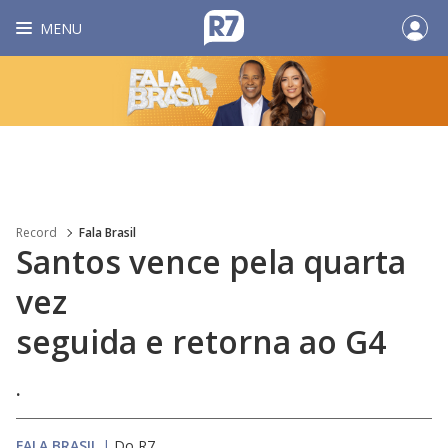
MENU
Record
Fala Brasil
Santos vence pela quarta
vez
seguida e retorna ao G4
.
FALA BRASIL
|
Do R7