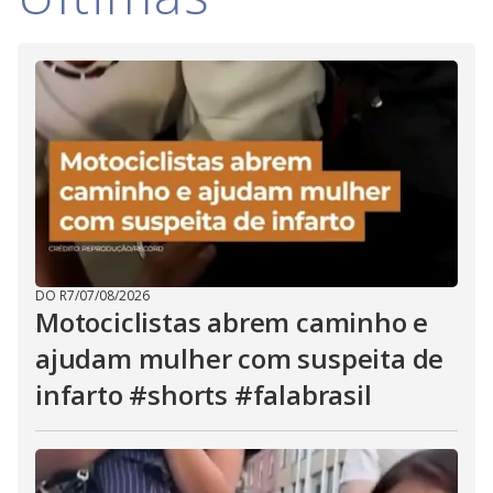
i
d
e
o
DO R7
/
07/08/2026
Motociclistas abrem caminho e
ajudam mulher com suspeita de
infarto #shorts #falabrasil