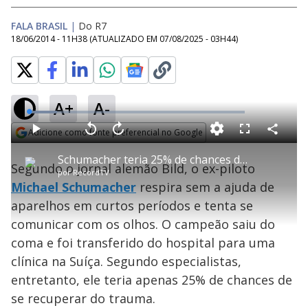
FALA BRASIL
|
Do R7
18/06/2014 - 11H38
(ATUALIZADO EM
07/08/2025 - 03H44
)
A+
A-
L
o
a
Adicione como fonte preferencial no Google
d
C
P
V
A
P
F
e
o
l
o
v
u
Opens in new window
d
m
a
l
a
l
:
Schumacher teria 25% de chances de se recuperar do trauma, dizem especialistas
p
y
t
n
l
1
Segundo o jornal alemão Bild, o ex-piloto
a
a
ç
s
3
por
RecordTV
r
r
a
c
.
t
1
r
l
r
1
Michael Schumacher
respira sem a ajuda de
i
0
1
e
2
l
s
0
e
%
h
aparelhos em curtos períodos e tenta se
e
s
n
a
g
e
r
u
g
comunicar com os olhos. O campeão saiu do
n
u
a
d
n
o
d
coma e foi transferido do hospital para uma
s
o
s
clínica na Suíça. Segundo especialistas,
y
entretanto, ele teria apenas 25% de chances de
se recuperar do trauma.
M
u