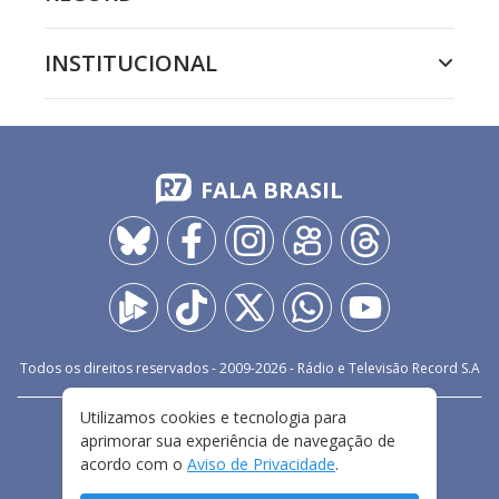
INSTITUCIONAL
FALA BRASIL
Todos os direitos reservados - 2009-
2026
- Rádio e Televisão Record S.A
Utilizamos cookies e tecnologia para
CARREIRA
FALE CONOSCO
PRIVACIDADE
aprimorar sua experiência de navegação de
TERMOS E CONDIÇÕES DE USO
acordo com o
Aviso de Privacidade
.