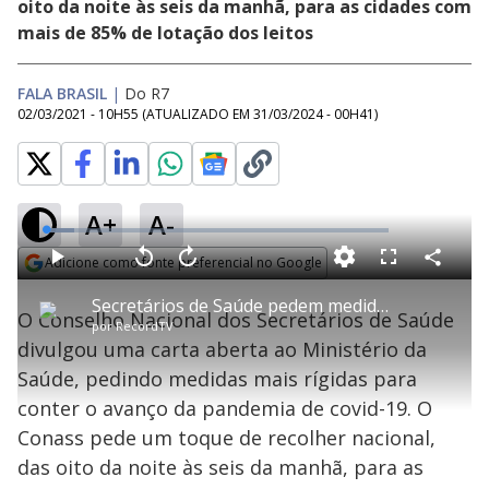
oito da noite às seis da manhã, para as cidades com
mais de 85% de lotação dos leitos
FALA BRASIL
|
Do R7
02/03/2021 - 10H55
(ATUALIZADO EM
31/03/2024 - 00H41
)
A+
A-
L
o
a
Adicione como fonte preferencial no Google
d
C
P
V
A
P
F
e
o
l
o
v
u
Opens in new window
d
m
a
l
a
l
:
Secretários de Saúde pedem medidas mais rígidas contra o coronavírus
p
y
t
n
l
8
O Conselho Nacional dos Secretários de Saúde
a
a
ç
s
.
por
RecordTV
r
r
a
c
4
t
1
r
l
r
3
divulgou uma carta aberta ao Ministério da
i
0
1
e
%
l
s
0
e
h
Saúde, pedindo medidas mais rígidas para
e
s
n
a
g
e
r
u
g
conter o avanço da pandemia de covid-19. O
n
u
a
d
n
o
d
Conass pede um toque de recolher nacional,
s
o
s
das oito da noite às seis da manhã, para as