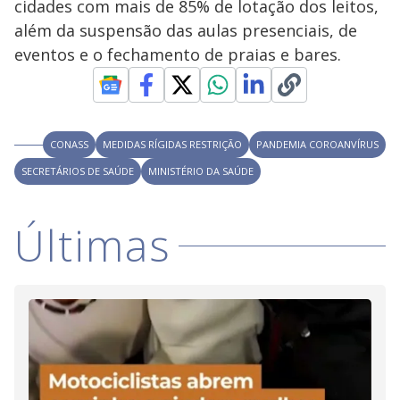
y
cidades com mais de 85% de lotação dos leitos,
além da suspensão das aulas presenciais, de
M
V
u
d
eventos e o fechamento de praias e bares.
o
i
CONASS
MEDIDAS RÍGIDAS RESTRIÇÃO
PANDEMIA COROANVÍRUS
d
SECRETÁRIOS DE SAÚDE
MINISTÉRIO DA SAÚDE
e
Últimas
o