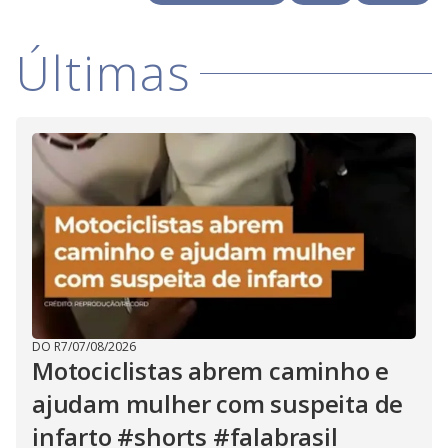
V
o
i
Últimas
d
e
o
DO R7
/
07/08/2026
Motociclistas abrem caminho e
ajudam mulher com suspeita de
infarto #shorts #falabrasil