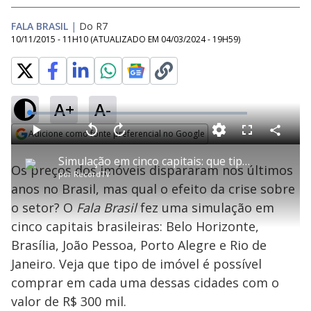
FALA BRASIL
|
Do R7
10/11/2015 - 11H10
(ATUALIZADO EM
04/03/2024 - 19H59
)
A+
A-
L
o
a
Adicione como fonte preferencial no Google
d
C
P
V
A
P
F
e
o
l
o
v
u
Opens in new window
d
m
a
l
a
l
:
Simulação em cinco capitais: que tipo de imóvel é possível comprar com R$ 300 mil?
p
y
t
n
l
3
Os preços dos imóveis dispararam nos últimos
a
a
ç
s
.
por
RecordTV
r
r
a
c
6
t
1
r
l
r
6
anos no Brasil, mas qual o efeito da crise sobre
i
0
1
e
%
l
s
0
e
h
o setor? O
Fala Brasil
e
s
fez uma simulação em
n
a
g
e
r
u
g
cinco capitais brasileiras: Belo Horizonte,
n
u
a
d
n
o
d
Brasília, João Pessoa, Porto Alegre e Rio de
s
o
s
Janeiro. Veja que tipo de imóvel é possível
y
comprar em cada uma dessas cidades com o
valor de R$ 300 mil.
M
u