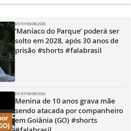
V
DO R7
/
06/08/2026
i
‘Maníaco do Parque’ poderá ser
solto em 2028, após 30 anos de
d
prisão #shorts #falabrasil
e
DO R7
/
06/08/2026
o
Menina de 10 anos grava mãe
sendo atacada por companheiro
em Goiânia (GO) #shorts
#falabrasil