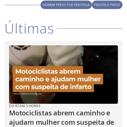
V
o
HOMEM PRESO POR PEDOFILIA
PEDÓFILO PRESO
i
Últimas
d
e
o
DO R7
/
HÁ 5 HORAS
Motociclistas abrem caminho e
ajudam mulher com suspeita de