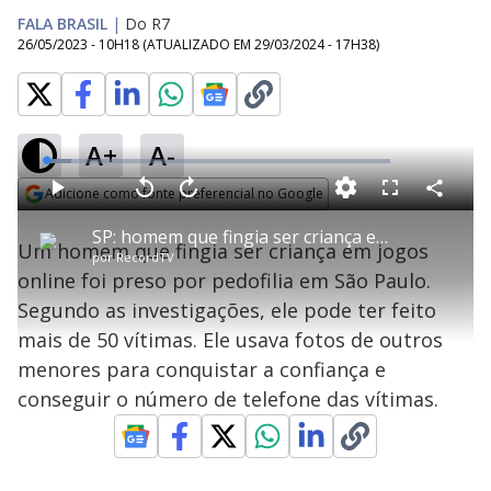
FALA BRASIL
|
Do R7
26/05/2023 - 10H18
(ATUALIZADO EM
29/03/2024 - 17H38
)
A+
A-
L
o
a
Adicione como fonte preferencial no Google
d
C
P
V
A
P
F
e
o
l
o
v
u
Opens in new window
d
m
a
l
a
l
:
SP: homem que fingia ser criança em jogos online é preso por pedofilia
p
y
t
n
l
7
Um homem que fingia ser criança em jogos
a
a
ç
s
.
por
RecordTV
r
r
a
c
2
t
1
r
l
r
7
online foi preso por pedofilia em São Paulo.
i
0
1
e
%
l
s
0
e
h
Segundo as investigações, ele pode ter feito
e
s
n
a
g
e
r
u
g
mais de 50 vítimas. Ele usava fotos de outros
n
u
a
d
n
o
d
menores para conquistar a confiança e
s
o
s
conseguir o número de telefone das vítimas.
y
M
u
d