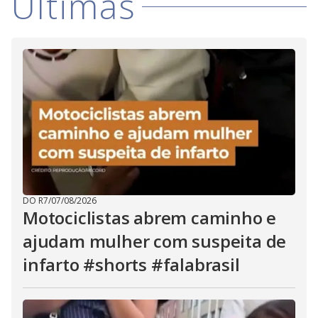
i
Últimas
d
e
o
DO R7
/
07/08/2026
Motociclistas abrem caminho e
ajudam mulher com suspeita de
infarto #shorts #falabrasil