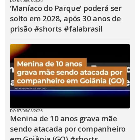
DO R7
/
06/08/2026
‘Maníaco do Parque’ poderá ser
solto em 2028, após 30 anos de
prisão #shorts #falabrasil
DO R7
/
06/08/2026
Menina de 10 anos grava mãe
sendo atacada por companheiro
em Goiânia (GO) #shorts