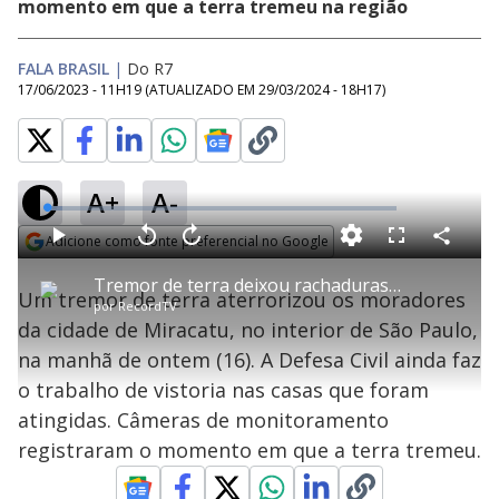
momento em que a terra tremeu na região
FALA BRASIL
|
Do R7
17/06/2023 - 11H19
(ATUALIZADO EM
29/03/2024 - 18H17
)
A+
A-
L
o
a
Adicione como fonte preferencial no Google
d
C
P
V
A
P
F
e
o
l
o
v
u
Opens in new window
d
m
a
l
a
l
:
Tremor de terra deixou rachaduras em casas da cidade de Miracatu (SP), segundo a Defesa Civil
p
y
t
n
l
4
Um tremor de terra aterrorizou os moradores
a
a
ç
s
.
por
RecordTV
r
r
a
c
4
t
1
r
l
r
9
da cidade de Miracatu, no interior de São Paulo,
i
0
1
e
%
l
s
0
e
h
na manhã de ontem (16). A Defesa Civil ainda faz
e
s
n
a
g
e
r
u
g
o trabalho de vistoria nas casas que foram
n
u
a
d
n
o
d
atingidas. Câmeras de monitoramento
s
o
s
registraram o momento em que a terra tremeu.
y