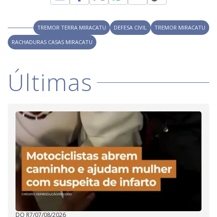
M
V
u
d
o
TREMOR TERRA MIRACATU
DEFESA CIVIL
TREMOR MIRACATU
i
RACHADURAS CASAS MIRACATU
d
Últimas
e
o
DO R7
/
07/08/2026