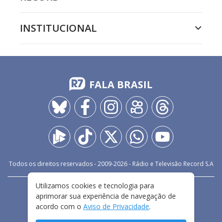
INSTITUCIONAL
FALA BRASIL
Todos os direitos reservados - 2009-
2026
- Rádio e Televisão Record S.A
Utilizamos cookies e tecnologia para
CARREIRA
FALE CONOSCO
PRIVACIDADE
aprimorar sua experiência de navegação de
TERMOS E CONDIÇÕES DE USO
acordo com o
Aviso de Privacidade
.