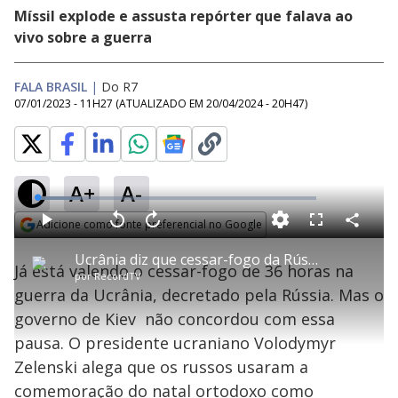
Míssil explode e assusta repórter que falava ao
vivo sobre a guerra
FALA BRASIL
|
Do R7
07/01/2023 - 11H27
(ATUALIZADO EM
20/04/2024 - 20H47
)
A+
A-
L
o
a
Adicione como fonte preferencial no Google
d
C
P
V
A
P
F
e
o
l
o
v
u
Opens in new window
d
m
a
l
a
l
:
Ucrânia diz que cessar-fogo da Rússia é disfarce para novos ataques
p
y
t
n
l
1
Já está valendo o cessar-fogo de 36 horas na
a
a
ç
s
5
por
RecordTV
r
r
a
c
.
t
1
r
l
r
5
guerra da Ucrânia, decretado pela Rússia. Mas o
i
0
1
e
7
l
s
0
e
%
h
governo de Kiev não concordou com essa
e
s
n
a
g
e
r
u
g
pausa. O presidente ucraniano Volodymyr
n
u
a
d
n
o
d
Zelenski alega que os russos usaram a
s
o
s
comemoração do natal ortodoxo como