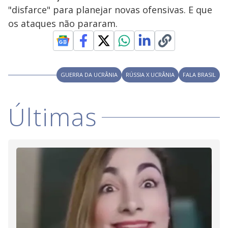
y
"disfarce" para planejar novas ofensivas. E que
os ataques não pararam.
M
V
u
d
o
i
GUERRA DA UCRÂNIA
RÚSSIA X UCRÂNIA
FALA BRASIL
d
Últimas
e
o