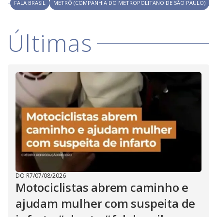
V
FALA BRASIL
METRÔ (COMPANHIA DO METROPOLITANO DE SÃO PAULO)
d
o
i
Últimas
d
e
o
DO R7
/
07/08/2026
Motociclistas abrem caminho e
ajudam mulher com suspeita de