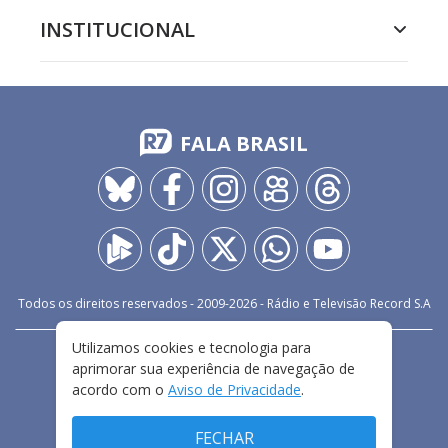
INSTITUCIONAL
FALA BRASIL
Todos os direitos reservados - 2009-
2026
- Rádio e Televisão Record S.A
Utilizamos cookies e tecnologia para
CARREIRA
FALE CONOSCO
PRIVACIDADE
aprimorar sua experiência de navegação de
TERMOS E CONDIÇÕES DE USO
acordo com o
Aviso de Privacidade
.
FECHAR