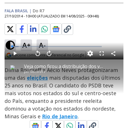
FALA BRASIL
|
Do R7
27/10/2014 - 10H00
(ATUALIZADO EM
14/08/2025 - 00H48
)
A+
A-
L
o
a
Adicione como fonte preferencial no Google
d
C
P
V
A
P
F
e
o
l
o
v
u
Opens in new window
d
m
a
l
a
l
:
Veja como ficou a distribuição dos votos entre Aécio e Dilma nos estados
p
y
t
n
l
7
Dilma Rousseff e Aécio Neves protagonizaram
a
a
ç
s
.
por
RecordTV
r
r
a
c
3
t
1
r
l
r
7
uma das
eleições
mais disputadas dos últimos
i
0
1
e
%
l
s
0
e
h
25 anos no Brasil. O candidato do PSDB teve
e
s
n
a
g
e
r
u
g
mais votos nos estados do sul e centro-oeste
n
u
a
d
n
o
d
do País, enquanto a presidente reeleita
s
o
s
dominou a votação nos estados do nordeste,
y
Minas Gerais e
Rio de Janeiro
.
M
u