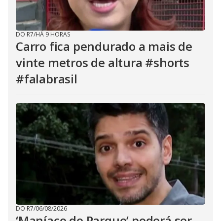
DO R7
/
HÁ 9 HORAS
Carro fica pendurado a mais de
vinte metros de altura #shorts
#falabrasil
DO R7
/
06/08/2026
‘Maníaco do Parque’ poderá ser