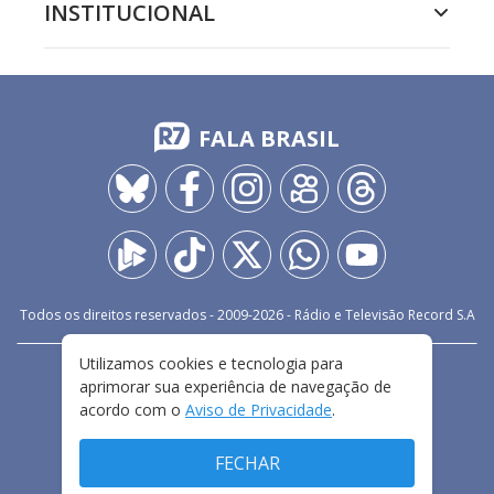
INSTITUCIONAL
FALA BRASIL
Todos os direitos reservados - 2009-
2026
- Rádio e Televisão Record S.A
Utilizamos cookies e tecnologia para
CARREIRA
FALE CONOSCO
PRIVACIDADE
aprimorar sua experiência de navegação de
TERMOS E CONDIÇÕES DE USO
acordo com o
Aviso de Privacidade
.
FECHAR