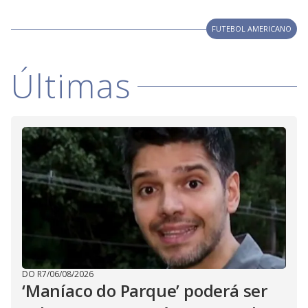
y
M
V
u
FUTEBOL AMERICANO
d
o
i
Últimas
d
e
o
DO R7
/
06/08/2026
‘Maníaco do Parque’ poderá ser