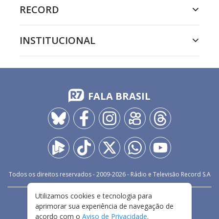
RECORD
INSTITUCIONAL
FALA BRASIL
Todos os direitos reservados - 2009-
2026
- Rádio e Televisão Record S.A
Utilizamos cookies e tecnologia para
CARREIRA
FALE CONOSCO
PRIVACIDADE
aprimorar sua experiência de navegação de
TERMOS E CONDIÇÕES DE USO
acordo com o
Aviso de Privacidade
.