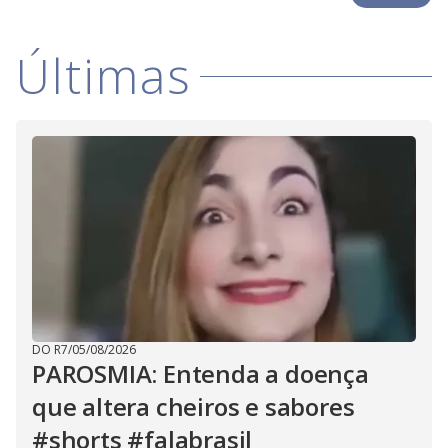
i
Últimas
d
e
o
DO R7
/
05/08/2026
PAROSMIA: Entenda a doença
que altera cheiros e sabores
#shorts #falabrasil