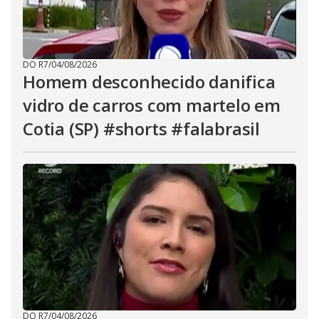
DO R7
/
04/08/2026
Homem desconhecido danifica
vidro de carros com martelo em
Cotia (SP) #shorts #falabrasil
DO R7
/
04/08/2026