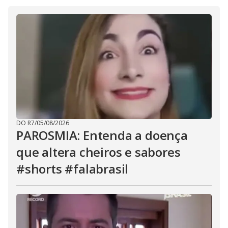
i
d
e
o
DO R7
/
05/08/2026
PAROSMIA: Entenda a doença
que altera cheiros e sabores
#shorts #falabrasil