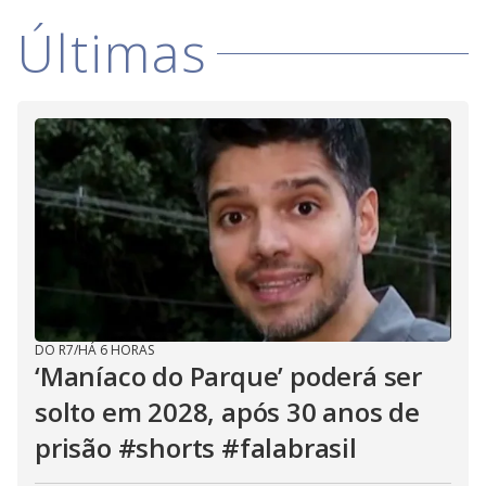
i
Últimas
d
e
o
DO R7
/
HÁ 6 HORAS
‘Maníaco do Parque’ poderá ser
solto em 2028, após 30 anos de
prisão #shorts #falabrasil