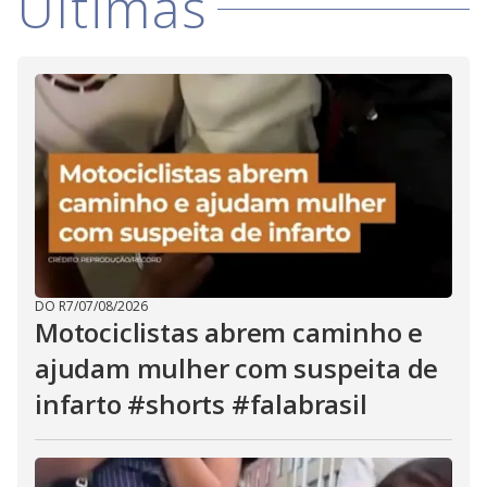
Últimas
V
d
o
i
d
e
o
DO R7
/
07/08/2026
Motociclistas abrem caminho e
ajudam mulher com suspeita de
infarto #shorts #falabrasil