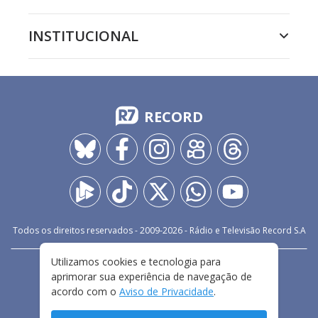
INSTITUCIONAL
RECORD
Todos os direitos reservados - 2009-
2026
- Rádio e Televisão Record S.A
Utilizamos cookies e tecnologia para
CARREIRA
FALE CONOSCO
PRIVACIDADE
aprimorar sua experiência de navegação de
TERMOS E CONDIÇÕES DE USO
acordo com o
Aviso de Privacidade
.