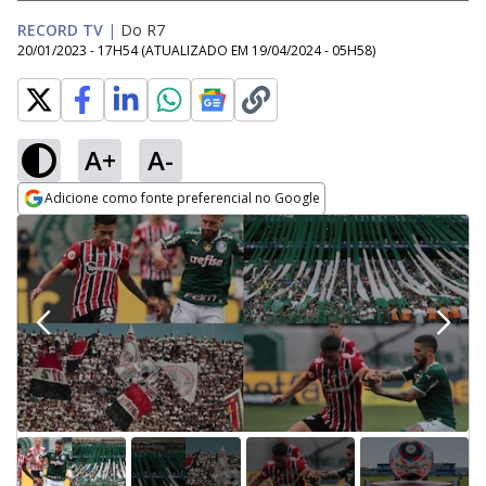
RECORD TV
|
Do R7
20/01/2023 - 17H54
(ATUALIZADO EM
19/04/2024 - 05H58
)
A+
A-
Adicione como fonte preferencial no Google
Opens in new window