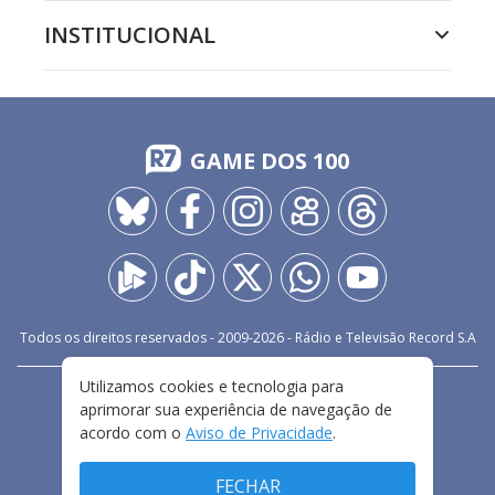
INSTITUCIONAL
GAME DOS 100
Todos os direitos reservados - 2009-
2026
- Rádio e Televisão Record S.A
Utilizamos cookies e tecnologia para
CARREIRA
FALE CONOSCO
PRIVACIDADE
aprimorar sua experiência de navegação de
TERMOS E CONDIÇÕES DE USO
acordo com o
Aviso de Privacidade
.
FECHAR