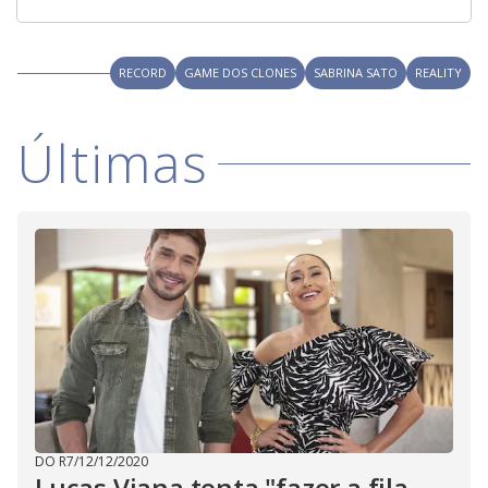
RECORD
GAME DOS CLONES
SABRINA SATO
REALITY
Últimas
DO R7
/
12/12/2020
Lucas Viana tenta "fazer a fila