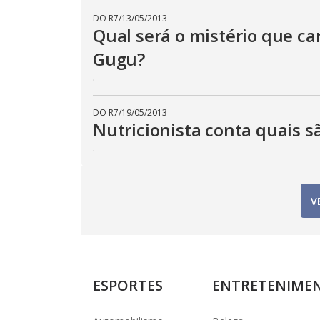
DO R7
/
13/05/2013
Qual será o mistério que c
Gugu?
.
DO R7
/
19/05/2013
Nutricionista conta quais s
.
V
ESPORTES
ENTRETENIME