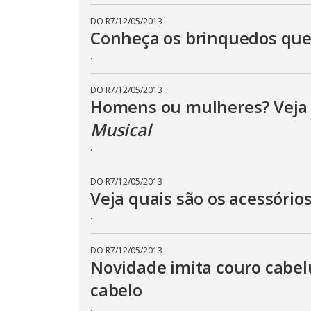
k
e
DO R7
/
12/05/2013
y
Conheça os brinquedos que
o
r
a
.
c
t
i
DO R7
/
12/05/2013
v
Homens ou mulheres? Veja
a
t
i
Musical
n
g
.
t
h
e
c
DO R7
/
12/05/2013
l
Veja quais são os acessóri
o
s
.
e
b
u
t
DO R7
/
12/05/2013
t
Novidade imita couro cabelu
o
n
cabelo
.
.