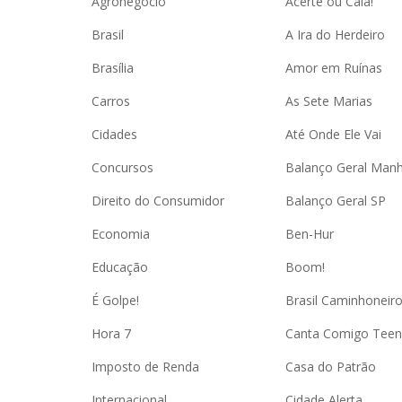
Agronegócio
Acerte ou Caia!
Brasil
A Ira do Herdeiro
Brasília
Amor em Ruínas
Carros
As Sete Marias
Cidades
Até Onde Ele Vai
Concursos
Balanço Geral Man
Direito do Consumidor
Balanço Geral SP
Economia
Ben-Hur
Educação
Boom!
É Golpe!
Brasil Caminhoneir
Hora 7
Canta Comigo Teen
Imposto de Renda
Casa do Patrão
Internacional
Cidade Alerta