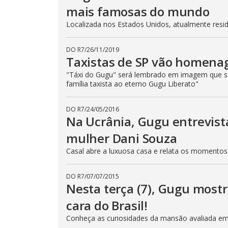
a
mais famosas do mundo
l
c
Localizada nos Estados Unidos, atualmente resi
a
n
b
e
DO R7
/
26/11/2019
c
Taxistas de SP vão homena
l
o
"Táxi do Gugu" será lembrado em imagem que se
s
e
família taxista ao eterno Gugu Liberato"
d
b
y
DO R7
/
24/05/2016
p
r
Na Ucrânia, Gugu entrevist
e
s
mulher Dani Souza
s
i
Casal abre a luxuosa casa e relata os momentos
n
g
t
h
DO R7
/
07/07/2015
e
Nesta terça (7), Gugu mostr
E
s
cara do Brasil!
c
a
p
Conheça as curiosidades da mansão avaliada e
e