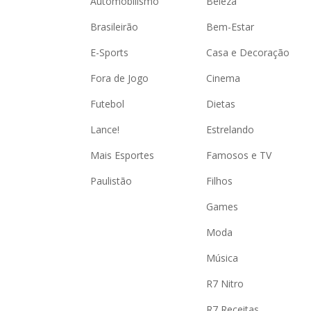
Automobilismo
Beleza
Brasileirão
Bem-Estar
E-Sports
Casa e Decoração
Fora de Jogo
Cinema
Futebol
Dietas
Lance!
Estrelando
Mais Esportes
Famosos e TV
Paulistão
Filhos
Games
Moda
Música
R7 Nitro
R7 Receitas