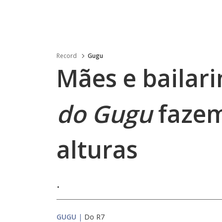
Record
Gugu
Mães e bailar
do Gugu
fazem
alturas
.
GUGU
|
Do R7