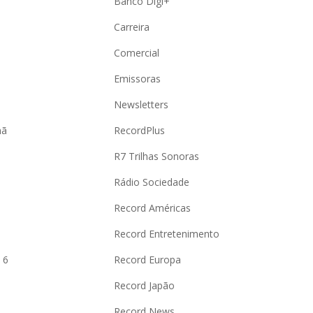
Banco Digi+
Carreira
Comercial
Emissoras
Newsletters
hã
RecordPlus
R7 Trilhas Sonoras
Rádio Sociedade
Record Américas
o
Record Entretenimento
 6
Record Europa
Record Japão
Record News