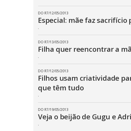
DO R7
/
12/05/2013
Especial: mãe faz sacrifício 
.
DO R7
/
13/05/2013
Filha quer reencontrar a m
.
DO R7
/
12/05/2013
Filhos usam criatividade p
que têm tudo
.
DO R7
/
19/05/2013
Veja o beijão de Gugu e Adr
.