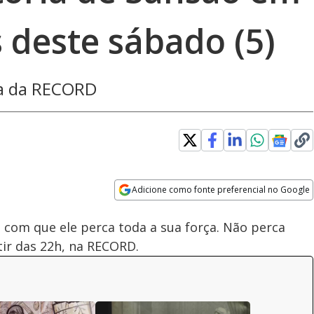
 deste sábado (5)
ela da RECORD
Loaded
:
100.00%
Adicione como fonte preferencial no Google
Subtitles
Velocidade
Opens in new window
z com que ele perca toda a sua força. Não perca
tir das 22h, na RECORD.