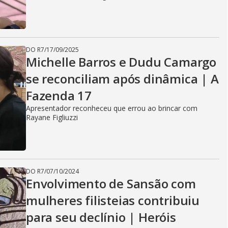
DO R7
/
17/09/2025
Michelle Barros e Dudu Camargo
se reconciliam após dinâmica | A
Fazenda 17
Apresentador reconheceu que errou ao brincar com
Rayane Figliuzzi
DO R7
/
07/10/2024
Envolvimento de Sansão com
mulheres filisteias contribuiu
para seu declínio | Heróis