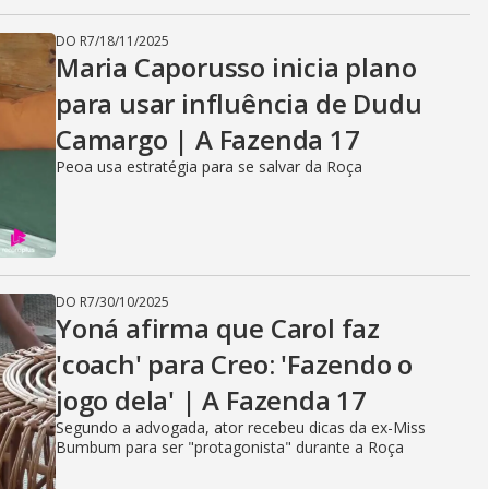
DO R7
/
18/11/2025
Maria Caporusso inicia plano
para usar influência de Dudu
Camargo | A Fazenda 17
Peoa usa estratégia para se salvar da Roça
DO R7
/
30/10/2025
Yoná afirma que Carol faz
'coach' para Creo: 'Fazendo o
jogo dela' | A Fazenda 17
Segundo a advogada, ator recebeu dicas da ex-Miss
Bumbum para ser "protagonista" durante a Roça