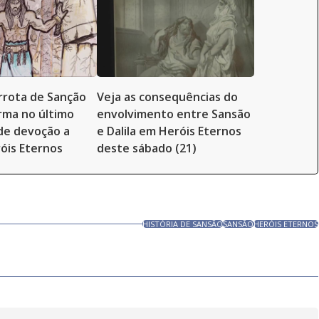
rrota de Sanção
Veja as consequências do
rma no último
envolvimento entre Sansão
e devoção a
e Dalila em Heróis Eternos
óis Eternos
deste sábado (21)
HISTÓRIA DE SANSÃO
SANSÃO
HERÓIS ETERNOS