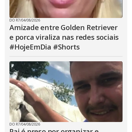
DO R7
/
04/08/2026
Amizade entre Golden Retriever
e porca viraliza nas redes sociais
#HojeEmDia #Shorts
DO R7
/
04/08/2026
Pai é preso por organizar e