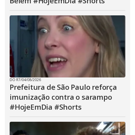
Belém #HojeEmDia #Shorts
DO R7
/
04/08/2026
Prefeitura de São Paulo reforça
imunização contra o sarampo
#HojeEmDia #Shorts