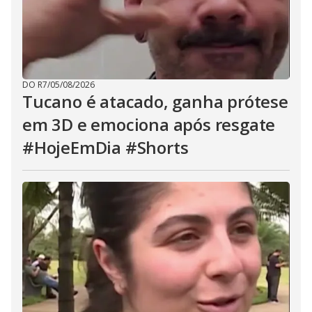
DO R7
/
05/08/2026
Tucano é atacado, ganha prótese
em 3D e emociona após resgate
#HojeEmDia #Shorts