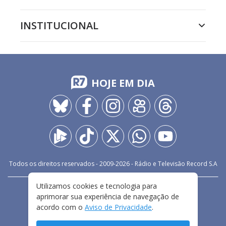
INSTITUCIONAL
HOJE EM DIA
Todos os direitos reservados - 2009-
2026
- Rádio e Televisão Record S.A
Utilizamos cookies e tecnologia para
CARREIRA
FALE CONOSCO
PRIVACIDADE
aprimorar sua experiência de navegação de
TERMOS E CONDIÇÕES DE USO
acordo com o
Aviso de Privacidade
.