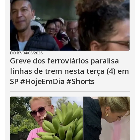
DO R7
/
04/08/2026
Greve dos ferroviários paralisa
linhas de trem nesta terça (4) em
SP #HojeEmDia #Shorts