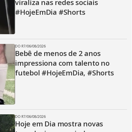
viraliza nas redes sociais
#HojeEmDia #Shorts
DO R7
/
06/08/2026
Bebê de menos de 2 anos
impressiona com talento no
futebol #HojeEmDia, #Shorts
DO R7
/
06/08/2026
Hoje em Dia mostra novas