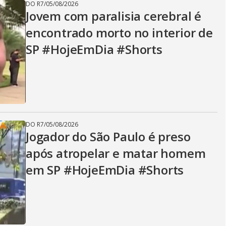
DO R7
/
05/08/2026
Jovem com paralisia cerebral é
encontrado morto no interior de
SP #HojeEmDia #Shorts
DO R7
/
05/08/2026
Jogador do São Paulo é preso
após atropelar e matar homem
em SP #HojeEmDia #Shorts