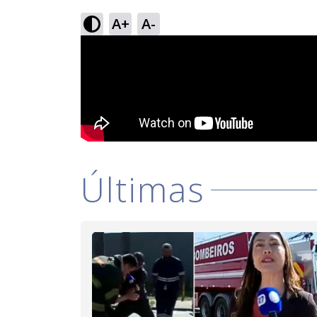
A+
A-
Últimas