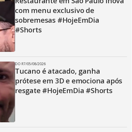
Restaurante em São Paulo inova
com menu exclusivo de
sobremesas #HojeEmDia
#Shorts
DO R7
/
05/08/2026
Tucano é atacado, ganha
prótese em 3D e emociona após
resgate #HojeEmDia #Shorts