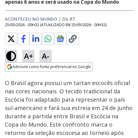
apenas 6 anos e será usado na Copa do Mundo
ACONTECEU NO MUNDO
|
Do R7
25/05/2026 - 00H32
(ATUALIZADO EM
25/05/2026 - 00H32
)
A+
A-
Loaded
:
34.24%
Adicione como fonte preferencial no Google
Subtitles
Ativar
Som
Opens in new window
O Brasil agora possui um tartan escocês oficial
nas cores nacionais. O tecido tradicional da
Escócia foi adaptado para representar o país
sul-americano e fará sua estreia em 24 de junho
durante a partida entre Brasil e Escócia na
Copa do Mundo. Este confronto marca o
retorno da seleção escocesa ao torneio após