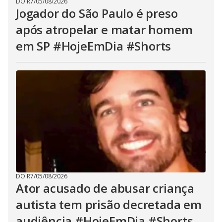
DO R7
/
05/08/2026
Jogador do São Paulo é preso
após atropelar e matar homem
em SP #HojeEmDia #Shorts
DO R7
/
05/08/2026
Ator acusado de abusar criança
autista tem prisão decretada em
audiência #HojeEmDia #Shorts