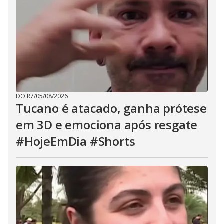
DO R7
/
05/08/2026
Tucano é atacado, ganha prótese
em 3D e emociona após resgate
#HojeEmDia #Shorts