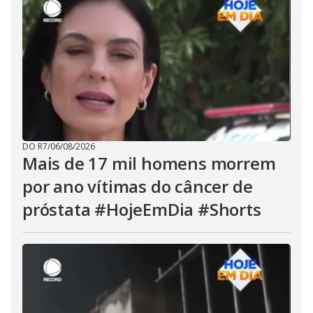
DO R7
/
06/08/2026
Mais de 17 mil homens morrem
por ano vítimas do câncer de
próstata #HojeEmDia #Shorts