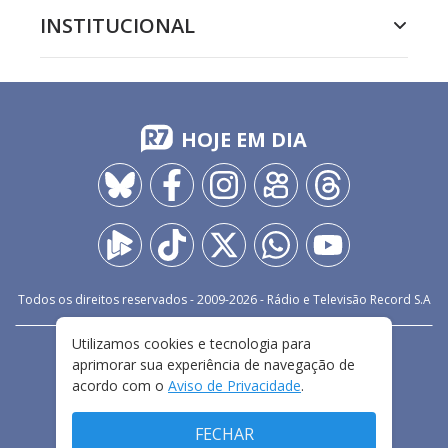
INSTITUCIONAL
HOJE EM DIA
Todos os direitos reservados - 2009-
2026
- Rádio e Televisão Record S.A
Utilizamos cookies e tecnologia para
CARREIRA
FALE CONOSCO
PRIVACIDADE
aprimorar sua experiência de navegação de
TERMOS E CONDIÇÕES DE USO
acordo com o
Aviso de Privacidade
.
FECHAR