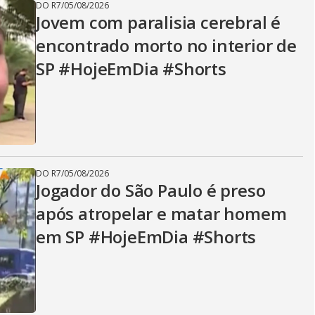
DO R7
/
05/08/2026
Jovem com paralisia cerebral é
encontrado morto no interior de
SP #HojeEmDia #Shorts
DO R7
/
05/08/2026
Jogador do São Paulo é preso
após atropelar e matar homem
em SP #HojeEmDia #Shorts