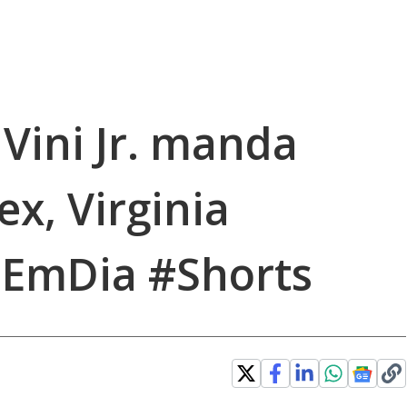
Vini Jr. manda
ex, Virginia
eEmDia #Shorts