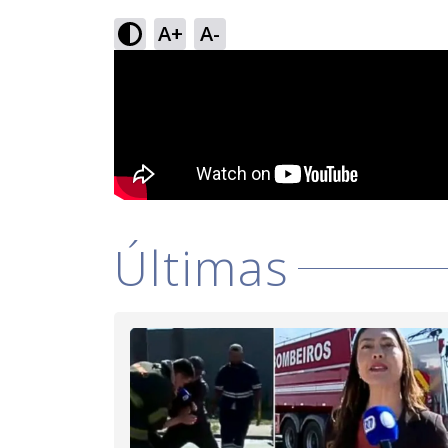
A+
A-
Últimas