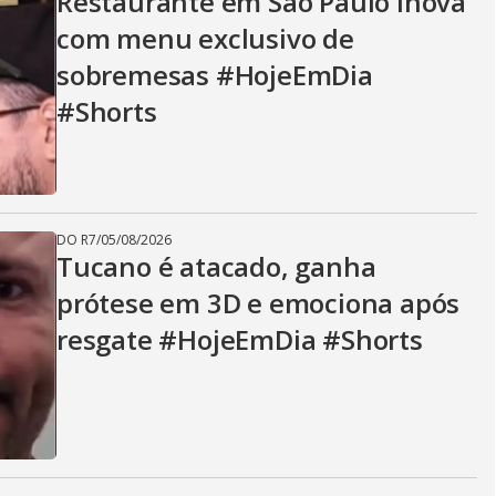
Restaurante em São Paulo inova
com menu exclusivo de
sobremesas #HojeEmDia
#Shorts
DO R7
/
05/08/2026
Tucano é atacado, ganha
prótese em 3D e emociona após
resgate #HojeEmDia #Shorts