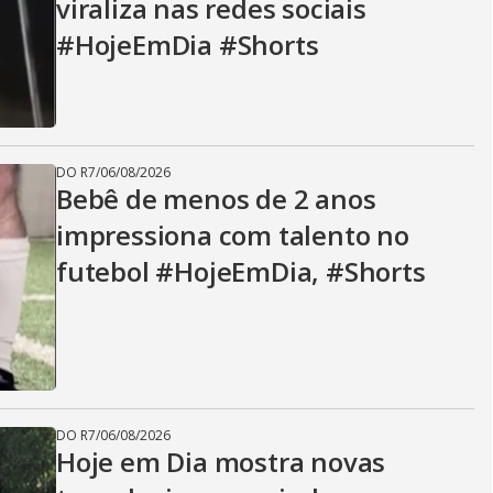
viraliza nas redes sociais
#HojeEmDia #Shorts
DO R7
/
06/08/2026
Bebê de menos de 2 anos
impressiona com talento no
futebol #HojeEmDia, #Shorts
DO R7
/
06/08/2026
Hoje em Dia mostra novas