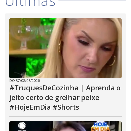
Últimas
DO R7
/
08/08/2026
#TruquesDeCozinha | Aprenda o
jeito certo de grelhar peixe
#HojeEmDia #Shorts