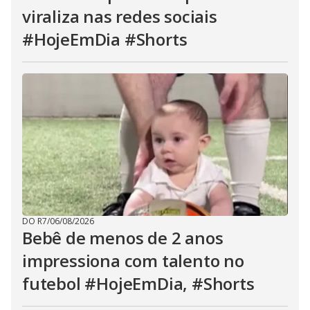
viraliza nas redes sociais
#HojeEmDia #Shorts
DO R7
/
06/08/2026
Bebê de menos de 2 anos
impressiona com talento no
futebol #HojeEmDia, #Shorts