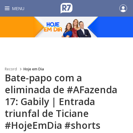
MENU
Record
Hoje em Dia
Bate-papo com a
eliminada de #AFazenda
17: Gabily | Entrada
triunfal de Ticiane
#HojeEmDia #shorts