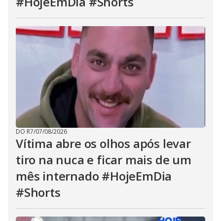
#HojeEmDia #Shorts
DO R7
/
07/08/2026
Vítima abre os olhos após levar
tiro na nuca e ficar mais de um
mês internado #HojeEmDia
#Shorts