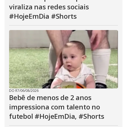
viraliza nas redes sociais
#HojeEmDia #Shorts
DO R7
/
06/08/2026
Bebê de menos de 2 anos
impressiona com talento no
futebol #HojeEmDia, #Shorts