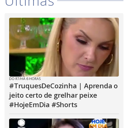
Últimas
DO R7
/
HÁ 6 HORAS
#TruquesDeCozinha | Aprenda o
jeito certo de grelhar peixe
#HojeEmDia #Shorts