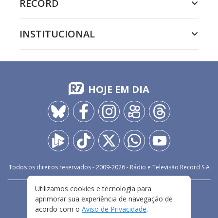
RECORD
INSTITUCIONAL
HOJE EM DIA
Todos os direitos reservados - 2009-
2026
- Rádio e Televisão Record S.A
Utilizamos cookies e tecnologia para
CARREIRA
FALE CONOSCO
PRIVACIDADE
aprimorar sua experiência de navegação de
TERMOS E CONDIÇÕES DE USO
acordo com o
Aviso de Privacidade
.