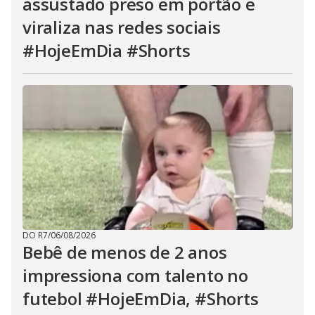
assustado preso em portão e
viraliza nas redes sociais
#HojeEmDia #Shorts
DO R7
/
06/08/2026
Bebê de menos de 2 anos
impressiona com talento no
futebol #HojeEmDia, #Shorts