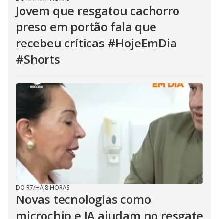
Jovem que resgatou cachorro
preso em portão fala que
recebeu críticas #HojeEmDia
#Shorts
DO R7
/
HÁ 8 HORAS
Novas tecnologias como
microchip e IA ajudam no resgate