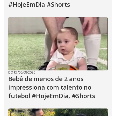
#HojeEmDia #Shorts
DO R7
/
06/08/2026
Bebê de menos de 2 anos
impressiona com talento no
futebol #HojeEmDia, #Shorts