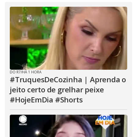
DO R7
/
HÁ 1 HORA
#TruquesDeCozinha | Aprenda o
jeito certo de grelhar peixe
#HojeEmDia #Shorts