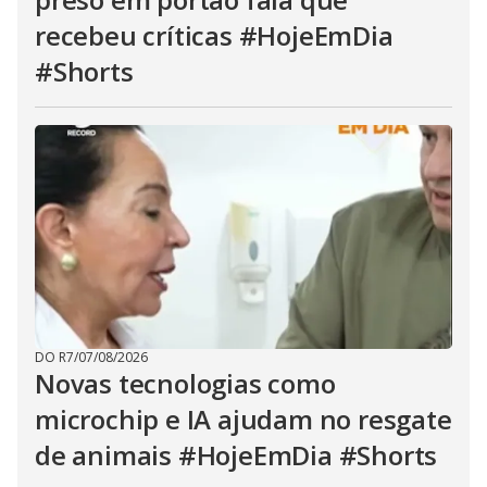
recebeu críticas #HojeEmDia
#Shorts
DO R7
/
07/08/2026
Novas tecnologias como
microchip e IA ajudam no resgate
de animais #HojeEmDia #Shorts