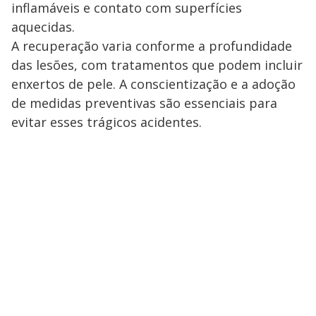
y
inflamáveis e contato com superfícies
M
aquecidas.
V
u
d
o
A recuperação varia conforme a profundidade
das lesões, com tratamentos que podem incluir
i
enxertos de pele. A conscientização e a adoção
de medidas preventivas são essenciais para
d
evitar esses trágicos acidentes.
e
o