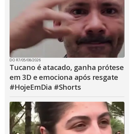
DO R7
/
05/08/2026
Tucano é atacado, ganha prótese
em 3D e emociona após resgate
#HojeEmDia #Shorts