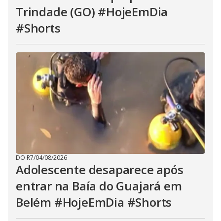
Trindade (GO) #HojeEmDia
#Shorts
DO R7
/
04/08/2026
Adolescente desaparece após
entrar na Baía do Guajará em
Belém #HojeEmDia #Shorts