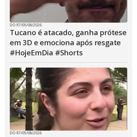
DO R7
/
05/08/2026
Tucano é atacado, ganha prótese
em 3D e emociona após resgate
#HojeEmDia #Shorts
DO R7
/
05/08/2026