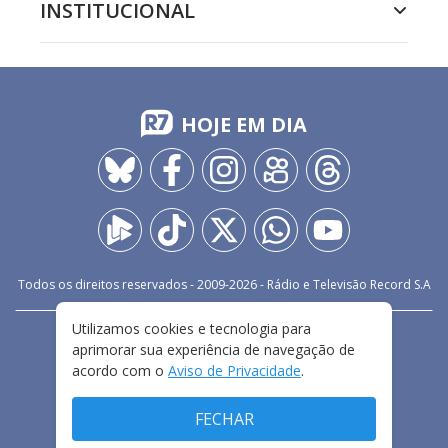
INSTITUCIONAL
HOJE EM DIA
Todos os direitos reservados - 2009-
2026
- Rádio e Televisão Record S.A
Utilizamos cookies e tecnologia para
CARREIRA
FALE CONOSCO
PRIVACIDADE
aprimorar sua experiência de navegação de
TERMOS E CONDIÇÕES DE USO
acordo com o
Aviso de Privacidade
.
FECHAR