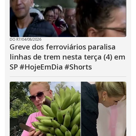
DO R7
/
04/08/2026
Greve dos ferroviários paralisa
linhas de trem nesta terça (4) em
SP #HojeEmDia #Shorts