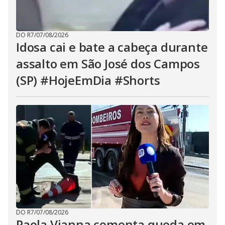
DO R7
/
07/08/2026
Idosa cai e bate a cabeça durante
assalto em São José dos Campos
(SP) #HojeEmDia #Shorts
DO R7
/
07/08/2026
Paola Vianna comenta queda em