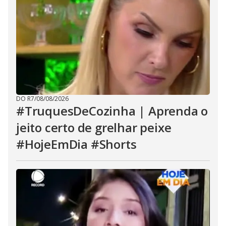
DO R7
/
08/08/2026
#TruquesDeCozinha | Aprenda o
jeito certo de grelhar peixe
#HojeEmDia #Shorts