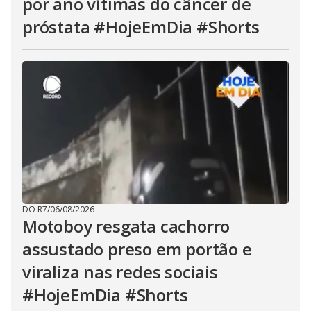
por ano vítimas do câncer de
próstata #HojeEmDia #Shorts
DO R7
/
06/08/2026
Motoboy resgata cachorro
assustado preso em portão e
viraliza nas redes sociais
#HojeEmDia #Shorts