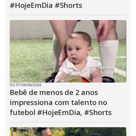
#HojeEmDia #Shorts
DO R7
/
06/08/2026
Bebê de menos de 2 anos
impressiona com talento no
futebol #HojeEmDia, #Shorts