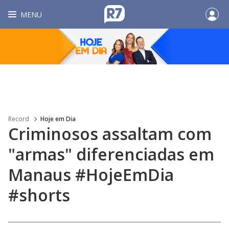
MENU
Record
Hoje em Dia
Criminosos assaltam com
"armas" diferenciadas em
Manaus #HojeEmDia
#shorts