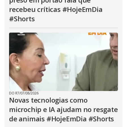
recebeu críticas #HojeEmDia
#Shorts
DO R7
/
07/08/2026
Novas tecnologias como
microchip e IA ajudam no resgate
de animais #HojeEmDia #Shorts