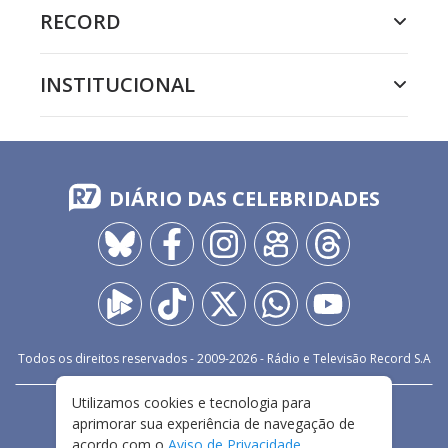
RECORD
INSTITUCIONAL
DIÁRIO DAS CELEBRIDADES
Todos os direitos reservados - 2009-
2026
- Rádio e Televisão Record S.A
Utilizamos cookies e tecnologia para
CARREIRA
FALE CONOSCO
PRIVACIDADE
aprimorar sua experiência de navegação de
TERMOS E CONDIÇÕES DE USO
acordo com o
Aviso de Privacidade
.