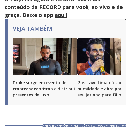
conteúdo da RECORD para você, ao vivo e de
graça. Baixe o app
aqui!
VEJA TAMBÉM
Drake surge em evento de
Gusttavo Lima dá show d
empreendedorismo e distribui
humildade e abre portas 
presentes de luxo
seu jatinho para fã mirim
KEILA-JIMENEZ
HOJE-EM-DIA
DIARIO-DAS-CELEBRIDADES