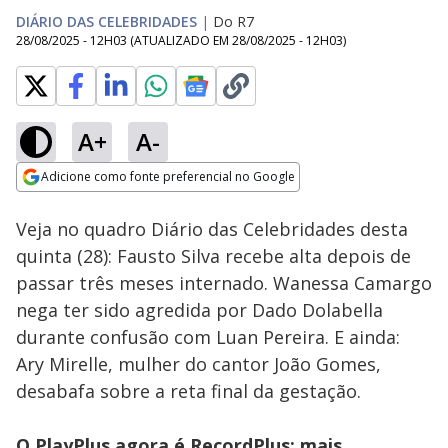
DIÁRIO DAS CELEBRIDADES
|
Do R7
28/08/2025 - 12H03
(ATUALIZADO EM
28/08/2025 - 12H03
)
A+
A-
Loaded
:
6.57%
Adicione como fonte preferencial no Google
Ativar
Som
Opens in new window
Veja no quadro Diário das Celebridades desta
quinta (28): Fausto Silva recebe alta depois de
passar três meses internado. Wanessa Camargo
nega ter sido agredida por Dado Dolabella
durante confusão com Luan Pereira. E ainda:
Ary Mirelle, mulher do cantor João Gomes,
desabafa sobre a reta final da gestação.
O PlayPlus agora é RecordPlus: mais