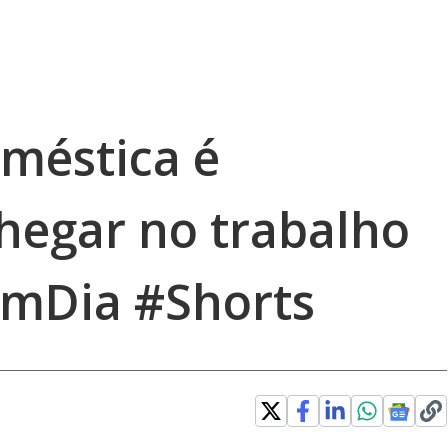
méstica é
chegar no trabalho
mDia #Shorts