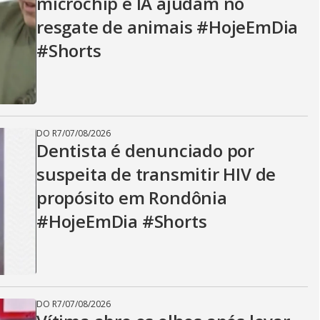
microchip e IA ajudam no
resgate de animais #HojeEmDia
#Shorts
DO R7
/
07/08/2026
Dentista é denunciado por
suspeita de transmitir HIV de
propósito em Rondônia
#HojeEmDia #Shorts
DO R7
/
07/08/2026