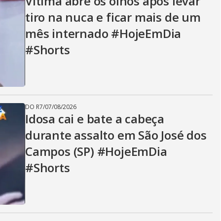
Vítima abre os olhos após levar
tiro na nuca e ficar mais de um
mês internado #HojeEmDia
#Shorts
DO R7
/
07/08/2026
Idosa cai e bate a cabeça
durante assalto em São José dos
Campos (SP) #HojeEmDia
#Shorts