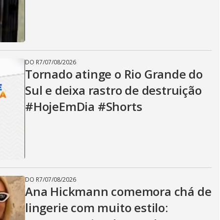
DO R7
/
07/08/2026
Tornado atinge o Rio Grande do
Sul e deixa rastro de destruição
#HojeEmDia #Shorts
DO R7
/
07/08/2026
Ana Hickmann comemora chá de
lingerie com muito estilo: