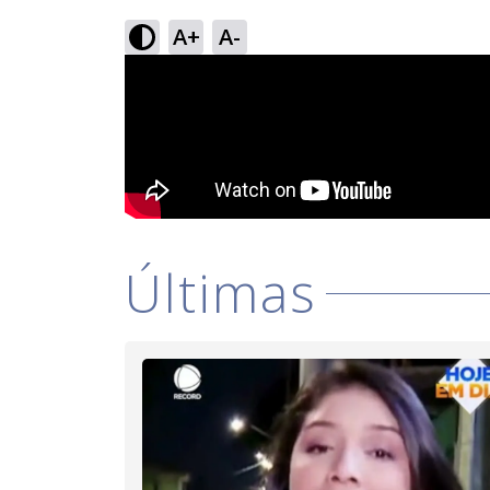
A+
A-
Últimas