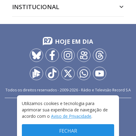
INSTITUCIONAL
HOJE EM DIA
Todos os direitos reservados - 2009-
2026
- Rádio e Televisão Record S.A
Utilizamos cookies e tecnologia para
CARREIRA
FALE CONOSCO
PRIVACIDADE
aprimorar sua experiência de navegação de
TERMOS E CONDIÇÕES DE USO
acordo com o
Aviso de Privacidade
.
FECHAR