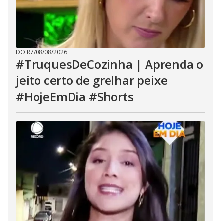
DO R7
/
08/08/2026
#TruquesDeCozinha | Aprenda o
jeito certo de grelhar peixe
#HojeEmDia #Shorts