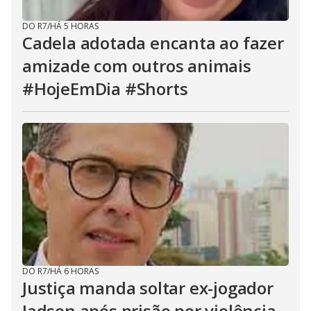
DO R7
/
HÁ 5 HORAS
Cadela adotada encanta ao fazer
amizade com outros animais
#HojeEmDia #Shorts
DO R7
/
HÁ 6 HORAS
Justiça manda soltar ex-jogador
Jadson após prisão por violência