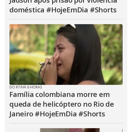
doméstica #HojeEmDia #Shorts
DO R7
/
HÁ 6 HORAS
Família colombiana morre em
queda de helicóptero no Rio de
Janeiro #HojeEmDia #Shorts