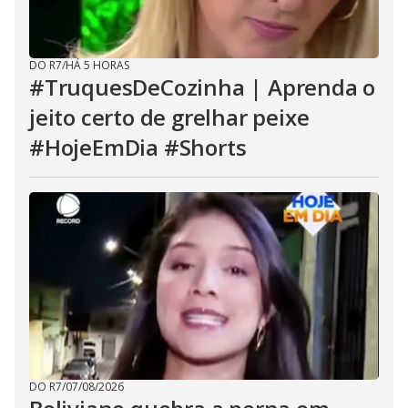
DO R7
/
HÁ 5 HORAS
#TruquesDeCozinha | Aprenda o
jeito certo de grelhar peixe
#HojeEmDia #Shorts
DO R7
/
07/08/2026