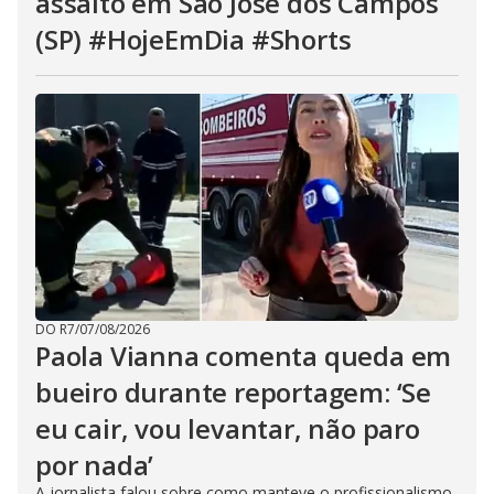
assalto em São José dos Campos
(SP) #HojeEmDia #Shorts
DO R7
/
07/08/2026
Paola Vianna comenta queda em
bueiro durante reportagem: ‘Se
eu cair, vou levantar, não paro
por nada’
A jornalista falou sobre como manteve o profissionalismo