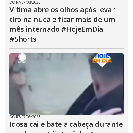
DO R7
/
07/08/2026
Vítima abre os olhos após levar
tiro na nuca e ficar mais de um
mês internado #HojeEmDia
#Shorts
DO R7
/
07/08/2026
Idosa cai e bate a cabeça durante