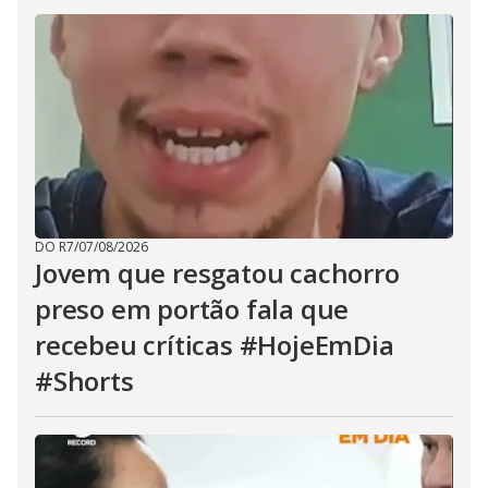
DO R7
/
07/08/2026
Jovem que resgatou cachorro
preso em portão fala que
recebeu críticas #HojeEmDia
#Shorts