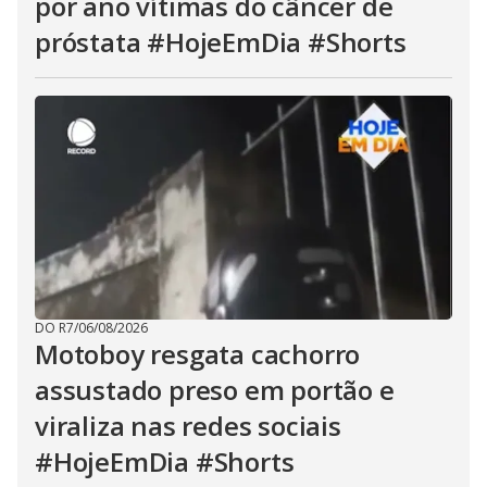
por ano vítimas do câncer de
próstata #HojeEmDia #Shorts
DO R7
/
06/08/2026
Motoboy resgata cachorro
assustado preso em portão e
viraliza nas redes sociais
#HojeEmDia #Shorts