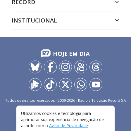
RECORD
INSTITUCIONAL
HOJE EM DIA
Todos os direitos reservados - 2009-
2026
- Rádio e Televisão Record S.A
Utilizamos cookies e tecnologia para
CARREIRA
FALE CONOSCO
PRIVACIDADE
aprimorar sua experiência de navegação de
TERMOS E CONDIÇÕES DE USO
acordo com o
Aviso de Privacidade
.