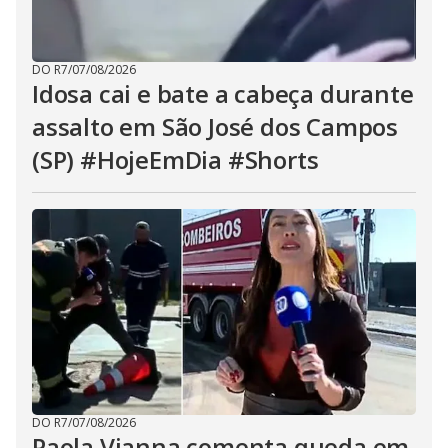
DO R7
/
07/08/2026
Idosa cai e bate a cabeça durante
assalto em São José dos Campos
(SP) #HojeEmDia #Shorts
DO R7
/
07/08/2026
Paola Vianna comenta queda em