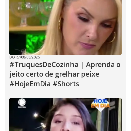
DO R7
/
08/08/2026
#TruquesDeCozinha | Aprenda o
jeito certo de grelhar peixe
#HojeEmDia #Shorts