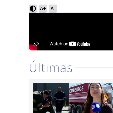
A+
A-
Últimas