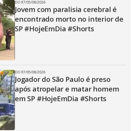
DO R7
/
05/08/2026
Jovem com paralisia cerebral é
encontrado morto no interior de
SP #HojeEmDia #Shorts
DO R7
/
05/08/2026
Jogador do São Paulo é preso
após atropelar e matar homem
em SP #HojeEmDia #Shorts