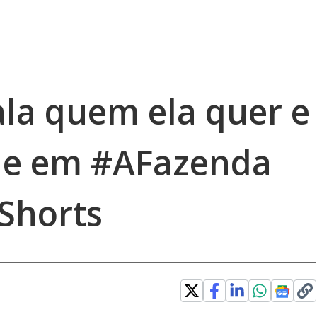
ala quem ela quer e
he em #AFazenda
Shorts